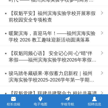
书馆(福州分馆)阅读活动圆满落幕
【双魁平安】福州滨海实验学校开展寒假
前校园安全专项检查
暖聚滨海，喜迎马年！——福州滨海实验
学校 2026 教工趣味迎新活动圆满落幕
【双魁同频心语】 安全记心间·心“晴”伴
寒假——福州滨海实验学校2026年寒假安
全教育与心理调适指南
骏马踏冬藏硕果·寒假蓄力启新程｜福州
滨海实验学校2025-2026学年第一学期闭
学式圆满落幕
【双魁党建】联建共建聚合力 校社共赢谱
新篇——福州滨海实验学校举行联建共建
校长信箱
电子地图
学校导航
招聘信息
协议签订暨家校社“三结合”座谈会